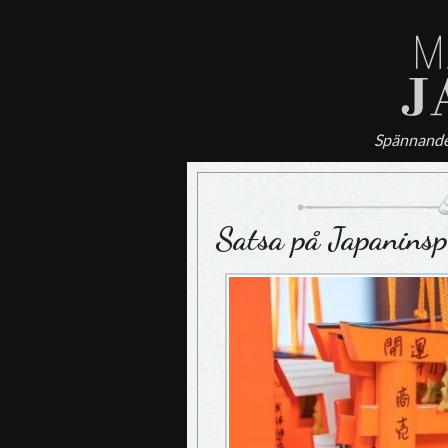
Spännande
Satsa på Japaninsp