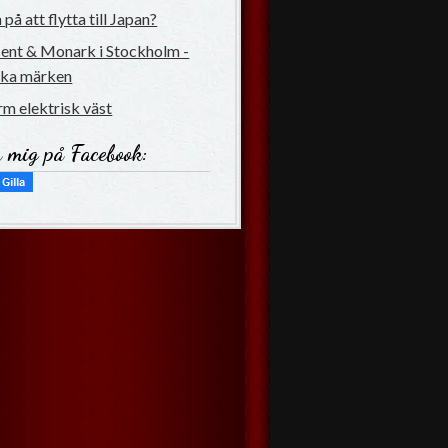
på att flytta till Japan?
ent & Monark i Stockholm -
ska märken
rm elektrisk väst
a mig på Facebook: