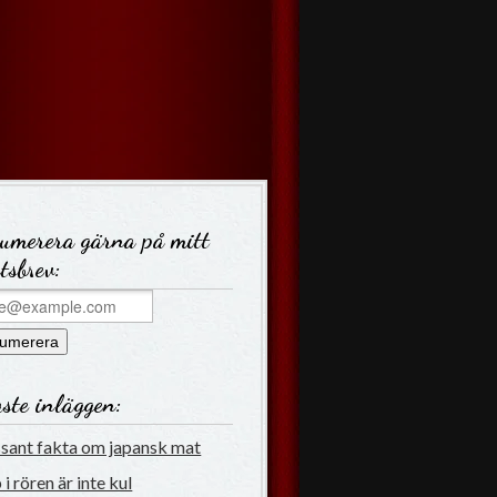
umerera gärna på mitt
tsbrev:
ste inläggen:
ssant fakta om japansk mat
i rören är inte kul